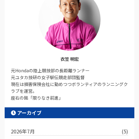
衣笠 明宏
元Hondaの陸上競技部の長距離ランナー
元ユタカ技研の女子駅伝競走部団監督
現在は損害保険会社に勤めつつボランティアのランニングク
ラブを運営。
座右の銘「限りなき前進」
アーカイブ
2026年7月
(5)