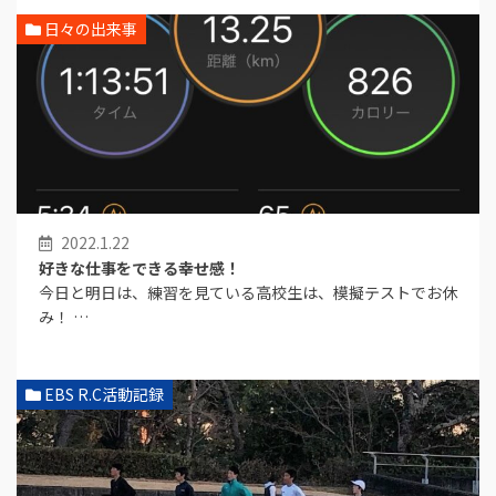
日々の出来事
2022.1.22
好きな仕事をできる幸せ感！
今日と明日は、練習を見ている高校生は、模擬テストでお休
み！ …
EBS R.C活動記録