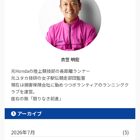
衣笠 明宏
元Hondaの陸上競技部の長距離ランナー
元ユタカ技研の女子駅伝競走部団監督
現在は損害保険会社に勤めつつボランティアのランニングク
ラブを運営。
座右の銘「限りなき前進」
アーカイブ
2026年7月
(5)