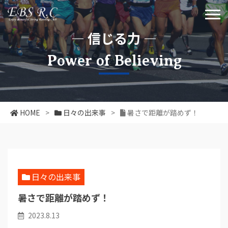
― 信じる力 ―
Power of Believing
HOME
>
日々の出来事
>
暑さで距離が踏めず！
日々の出来事
暑さで距離が踏めず！
2023.8.13