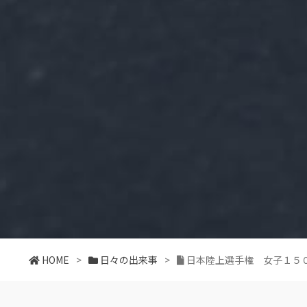
HOME
>
日々の出来事
>
日本陸上選手権 女子１５