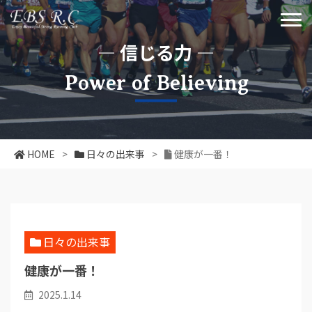
― 信じる力 ―
Power of Believing
HOME
>
日々の出来事
>
健康が一番！
日々の出来事
健康が一番！
2025.1.14