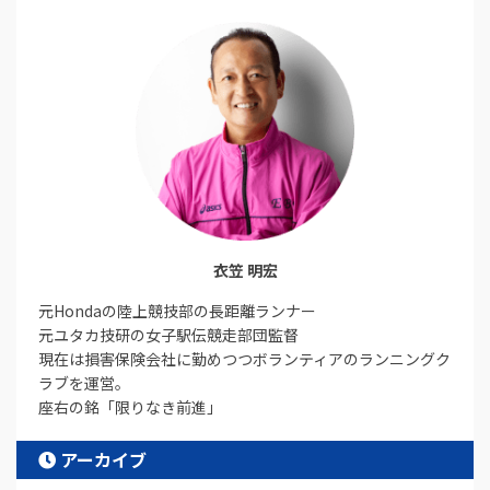
衣笠 明宏
元Hondaの陸上競技部の長距離ランナー
元ユタカ技研の女子駅伝競走部団監督
現在は損害保険会社に勤めつつボランティアのランニングク
ラブを運営。
座右の銘「限りなき前進」
アーカイブ