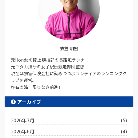
衣笠 明宏
元Hondaの陸上競技部の長距離ランナー
元ユタカ技研の女子駅伝競走部団監督
現在は損害保険会社に勤めつつボランティアのランニングク
ラブを運営。
座右の銘「限りなき前進」
アーカイブ
2026年7月
(5)
2026年6月
(4)