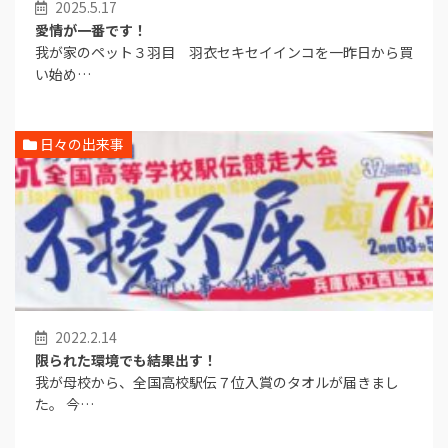
2025.5.17
愛情が一番です！
我が家のペット３羽目 羽衣セキセイインコを一昨日から買
い始め…
日々の出来事
2022.2.14
限られた環境でも結果出す！
我が母校から、全国高校駅伝７位入賞のタオルが届きまし
た。 今…