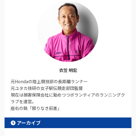
衣笠 明宏
元Hondaの陸上競技部の長距離ランナー
元ユタカ技研の女子駅伝競走部団監督
現在は損害保険会社に勤めつつボランティアのランニングク
ラブを運営。
座右の銘「限りなき前進」
アーカイブ