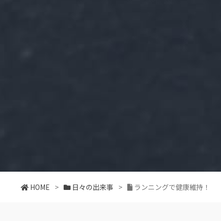
HOME
>
日々の出来事
>
ランニングで健康維持！